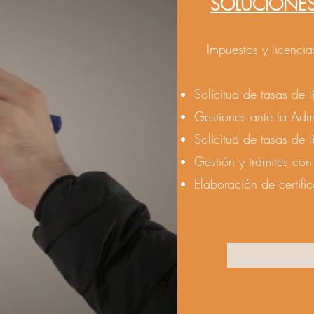
SOLUCIONES
Impuestos y licencia
Solicitud de tasas de 
Gestiones ante la Admi
Solicitud de tasas de
Gestión y trámites co
Elaboración de certifi