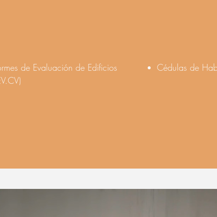
ormes de Evaluación de Edificios
Cédulas de Habi
EV.CV)