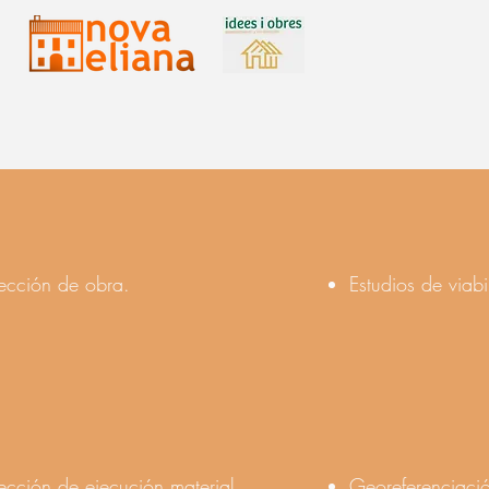
ección de obra.
Estudios de viabi
ección de ejecución material
Georeferenciació