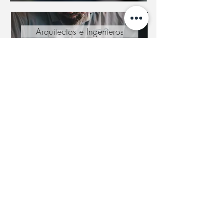
Arquitectos e Ingenieros
La relación con los autores de
los proyectos es la clave del
éxito en la ejecución de las
construcciones. Estudiamos con
detalle los pliegos y memorias
entregados a fin de planificar
correctamente todas las fases
de obra.
TESTIMONIOS
ALICIA, C