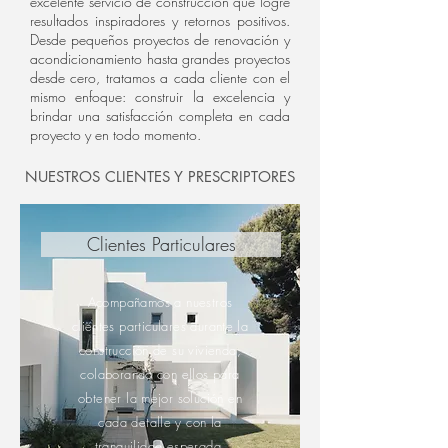
excelente servicio de construcción que logre
resultados inspiradores y retornos positivos.
Desde pequeños proyectos de renovación y
acondicionamiento hasta grandes proyectos
desde cero, tratamos a cada cliente con el
mismo enfoque: construir la excelencia y
brindar una satisfacción completa en cada
proyecto y en todo momento.
NUESTROS CLIENTES Y PRESCRIPTORES
Clientes Particulares
Acompañamos a nuestros
clientes particulares durante la
construcción de su vivienda,
colaborando con ellos para
obtener la mejor solución en
cada detalle y con la
tranquilidad esperada.