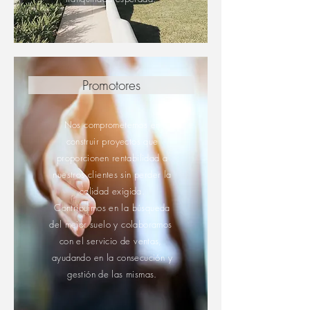
Promotores
Nos comprometemos en
construir proyectos que
proporcionen rentabilidad a
nuestros clientes sin perder la
calidad exigida.
Contribuimos en la búsqueda
del mejor suelo y colaboramos
con el servicio de ventas,
ayudando en la consecución y
gestión de las mismas.